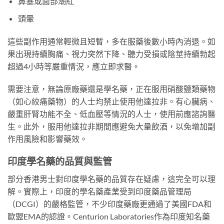
鼻塞或面部潮紅
頭暈
這些副作用通常輕微且短暫，多在服藥後數小時內消退。如
果出現持續胸痛、視力突然下降、聽力受損或陰莖持續勃起
超過4小時等嚴重情況，應立即求醫。
需要注意，無論原廠藥還是學名藥，正在服用硝酸鹽類藥物
（如心絞痛藥物）的人士均禁止使用他達拉非。有心臟病、
嚴重肝腎功能不全、低血壓等情況的人士，使用前應諮詢醫
生。此外，服用他達拉非期間應避免大量飲酒，以免增加副
作用風險和影響藥效。
印度學名藥的品質與監管
部分香港男士對印度學名藥的品質存在疑慮，這完全可以理
解。實際上，印度的學名藥產業受到印度藥品管理局
（DCGI）的嚴格監管，不少印度藥廠更通過了美國FDA和
歐盟EMA的認證。Centurion Laboratories作為印度知名藥