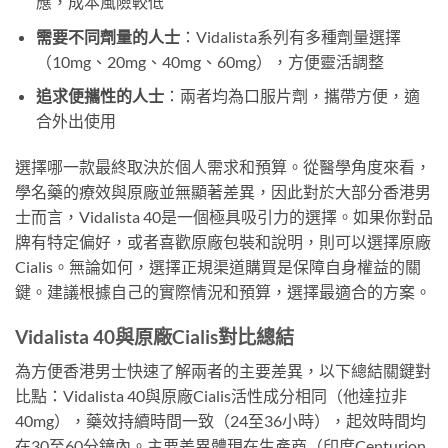
應，成本風險較低
需要不同劑量的人士
：Vidalista系列有多種劑量選擇
（10mg、20mg、40mg、60mg），方便靈活調整
追求便攜性的人士
：兩者均為口服片劑，攜帶方便，適
合外出使用
選擇哪一款最終取決於個人需求和預算。從醫學角度來看，
學名藥的療效與原廠並無顯著差異，因此對於大部分香港男
士而言，Vidalista 40是一個極具吸引力的選擇。如果你對品
牌有特定偏好，或者喜歡原廠包裝和說明，則可以選擇原廠
Cialis。無論如何，選擇正規渠道購買是保障自身權益的關
鍵。建議根據自己的實際情況和預算，選擇最適合的方案。
Vidalista 40與原廠Cialis對比總結
為方便香港男士快速了解兩者的主要差異，以下總結關鍵對
比點：Vidalista 40與原廠Cialis活性成分相同（他達拉非
40mg），藥效持續時間一致（24至36小時），起效時間均
在30至60分鐘內。主要差異體現在生產商（印度Centurion