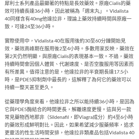
犀利士系列產品最顯著的特點是長效藥效。原廠Cialis的藥
效可持續長達36小時，因此被稱為「週末丸」。Vidalista
40同樣含有40mg他達拉非，理論上藥效持續時間與原廠一
致，可達24至36小時。
實際使用中，Vidalista 40在服用後約30至60分鐘開始見
效，藥效高峰期在服用後2至4小時。多數用家反映，藥效在
第2天仍然明顯，與原廠Cialis的表現基本一致。不過，藥效
持續時間會因個人體質、代謝速度、是否空腹服用等因素而
有所差異。值得注意的是，他達拉非的半衰期長達17.5小
時，是PDE5抑制劑中最長的，這解釋了為何它的藥效可以
持續一整天甚至更久。
從藥理學角度來看，他達拉非之所以能持續36小時，是因為
它與PDE5酶結合的時間更長，解離速度更慢。這與另一款
常見藥物西地那非（Sildenafil，即Viagra成分）約4至6小時
的藥效形成鮮明對比。因此，如果希望減少服藥頻率，追求
更靈活的性生活時間安排，他達拉非類產品包括Vidalista 40