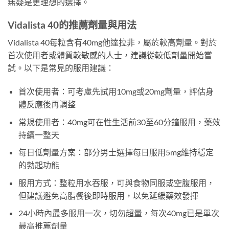
無疑是更理想的選擇。
Vidalista 40的推薦劑量與用法
Vidalista 40每粒含有40mg他達拉非，屬於較高劑量。對於
首次使用者或體質較敏感的人士，建議從較低劑量開始嘗
試。以下是常見的服用建議：
首次使用者：可考慮先試用10mg或20mg劑量，評估身
體反應後再調整
常規使用者：40mg可在性生活前30至60分鐘服用，藥效
持續一整天
每日低劑量方案：部分男士選擇每日服用5mg維持穩定
的勃起功能
服用方式：整粒用水吞服，可與食物同服或空腹服用，
但建議避免高脂餐後即時服用，以免延緩藥效發揮
24小時內最多服用一次，切勿超量，每次40mg已是單次
最高推薦劑量